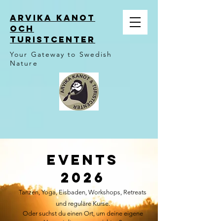
ARVIKA KANOT
OCH
TURISTCENTER
Your Gateway to Swedish
Nature
events
2026
Tanzen, Yoga, Eisbaden, Workshops, Retreats
und reguläre Kurse.
Oder suchst du einen Ort, um deine eigene